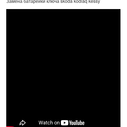
Замена батарейки ключа skoda kodiaq kessy