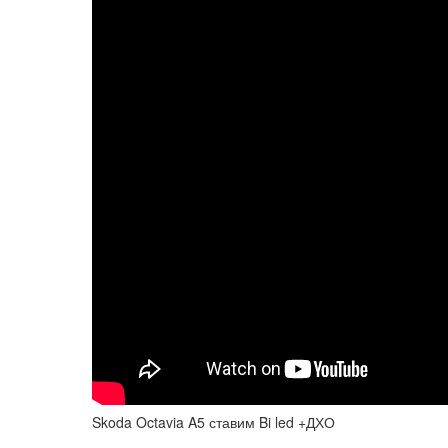
Skoda Octavia A5 ставим Bi led +ДХО