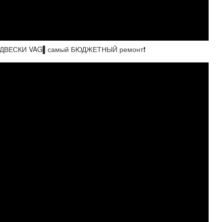
 ПОДВЕСКИ VAG▌самый БЮДЖЕТНЫЙ ремонт❗