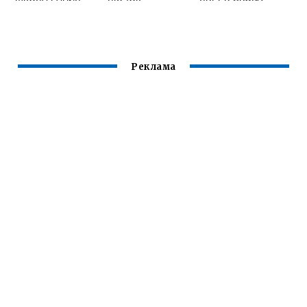
БЕНЗОБАКА
OCTAVIA A5
ШКОДА ОКТАВИЯ
ВИДЕО
А5
Реклама