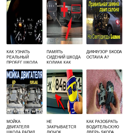
КАК УЗНАТЬ
ПАМЯТЬ
ДИФФУЗОР SKODA
РЕАЛЬНЫЙ
СИДЕНИЙ ШКОДА
OCTAVIA A7
ПРОБЕГ ШКОДА
КОДИАК КАК
ОКТАВИЯ А7
НАСТРОИТЬ
МОЙКА
НЕ
КАК РАЗОБРАТЬ
ДВИГАТЕЛЯ
ЗАКРЫВАЕТСЯ
ВОДИТЕЛЬСКУЮ
ШКОДА РАПИД
ЛЮЧОК
ДВЕРЬ SKODA