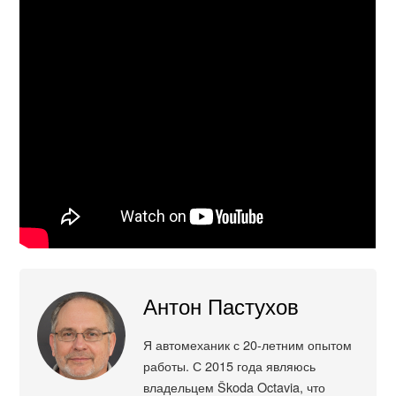
Антон Пастухов
Я автомеханик с 20-летним опытом
работы. С 2015 года являюсь
владельцем Škoda Octavia, что