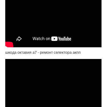
шкода октавия а7 - ремонт селектора акпп