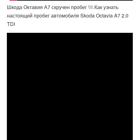
Шкода Октавия А7 скручен пробег \\\\ Как узнать
настоящий пробег автомобиля Skoda Octavia A7 2.0
TDI