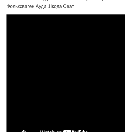
Фольксваген Ауди Шкода Сеат