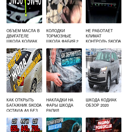
ОБЪЕМ МАСЛА В
КОЛОДКИ
НЕ РАБОТАЕТ
ДВИГАТЕЛЕ
ТОРМОЗНЫЕ
КЛИМАТ
ШКОДА КОДИАК
ШКОДА ФАБИЯ 2
КОНТРОЛЬ SKODA
OCTAVIA TOUR
КАК ОТКРЫТЬ
НАКЛАДКИ НА
ШКОДА КОДИАК
БАГАЖНИК SKODA
ФАРЫ ШКОДА
ОБЗОР 2020
OCTAVIA A5 БЕЗ
РАПИД
АККУМУЛЯТОРА