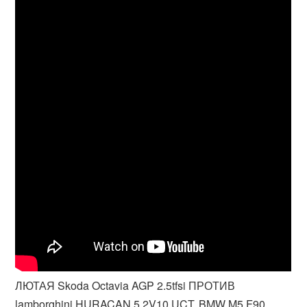
ЛЮТАЯ Skoda Octavia AGP 2.5tfsi ПРОТИВ
lamborghini HURACAN 5.2V10 UCT, BMW M5 F90,