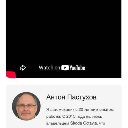
Антон Пастухов
Я автомеханик с 20-летним опытом
работы. С 2015 года являюсь
владельцем Škoda Octavia, что