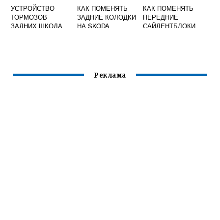
УСТРОЙСТВО
КАК ПОМЕНЯТЬ
КАК ПОМЕНЯТЬ
ТОРМОЗОВ
ЗАДНИЕ КОЛОДКИ
ПЕРЕДНИЕ
ЗАДНИХ ШКОДА
НА SKODA
САЙЛЕНТБЛОКИ
ОКТАВИЯ ТУР
OCTAVIA A5 БЕЗ
НА SKODA
СПЕЦ КЛЮЧА
OCTAVIA A5
Реклама