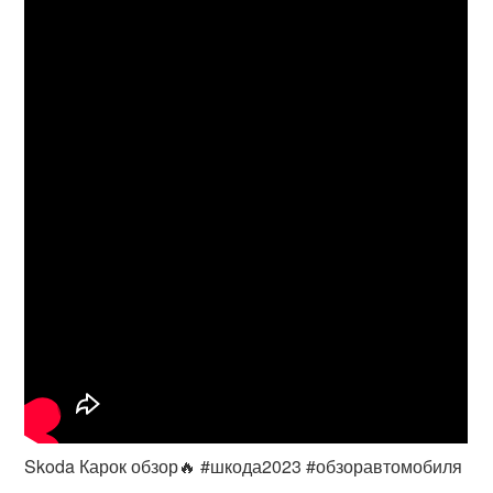
Skoda Карок обзор🔥 #шкода2023 #обзоравтомобиля