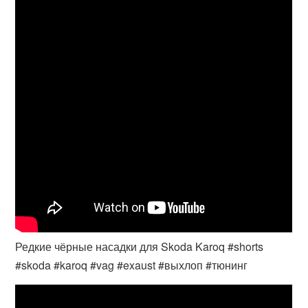
Редкие чёрные насадки для Skoda Karoq #shorts
#skoda #karoq #vag #exaust #выхлоп #тюнинг