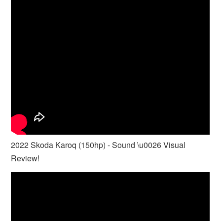
2022 Skoda Karoq (150hp) - Sound \u0026 Visual
Review!