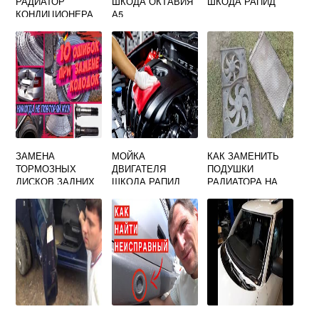
РАДИАТОР
ШКОДА ОКТАВИЯ
ШКОДА РАПИД
КОНДИЦИОНЕРА
А5
SKODA OCTAVIA
A5
ЗАМЕНА
МОЙКА
КАК ЗАМЕНИТЬ
ТОРМОЗНЫХ
ДВИГАТЕЛЯ
ПОДУШКИ
ДИСКОВ ЗАДНИХ
ШКОДА РАПИД
РАДИАТОРА НА
ШКОДА ОКТАВИЯ
ШКОДА ОКТАВИЯ
А5
ТУР