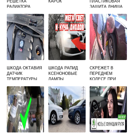
РЕШЕТКА
КАРОК
ПЛАСТИКОВАЯ
РАДИАТОРА
ЗАЩИТА ДНИЩА
SKODA KAROQ
ШКОДА ОКТАВИЯ
ШКОДА РАПИД
СКРЕЖЕТ В
ДАТЧИК
КСЕНОНОВЫЕ
ПЕРЕДНЕМ
ТЕМПЕРАТУРЫ
ЛАМПЫ
КОЛЕСЕ ПРИ
НАРУЖНОГО
ДВИЖЕНИИ
ВОЗДУХА
ШКОДА ОКТАВИЯ
А5