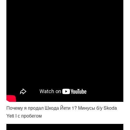
Почему я продал Шкода Йети 1? Минусы б/у Skoda
Yeti I с пробегом