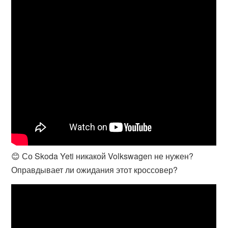
😊 Со Skoda Yeti никакой Volkswagen не нужен?
Оправдывает ли ожидания этот кроссовер?