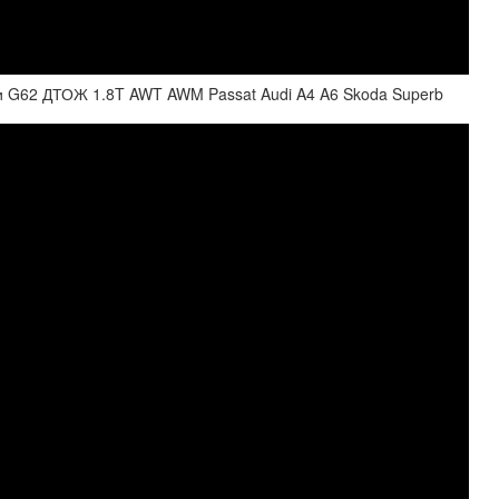
 G62 ДТОЖ 1.8T AWT AWM Passat Audi A4 A6 Skoda Superb