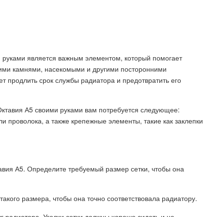
 руками является важным элементом, который помогает
кими камнями, насекомыми и другими посторонними
ет продлить срок службы радиатора и предотвратить его
Октавия А5 своими руками вам потребуется следующее:
ли проволока, а также крепежные элементы, такие как заклепки
авия А5. Определите требуемый размер сетки, чтобы она
 такого размера, чтобы она точно соответствовала радиатору.
руг радиатора. Уголки сетки должны хорошо сидеть и не