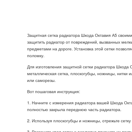
Защитная сетка радиатора Шкода Октавия А5 своими
защитить радиатор от повреждений, вызванных мел
предметами на дороге. Установка этой сетки позволя
поломку.
Для изготовления защитной сетки радиатора Шкода 
металлическая сетка, плоскогубцы, ножницы, нитки и
или саморезы.
Вот пошаговая инструкция:
1. Начните с измерения радиатора вашей Шкода Окт
полностью закрыла переднюю часть радиатора.
2. Используя плоскогубцы и ножницы, отрежьте сетку
3. Разогните края сетки и аккуратно пригните их вок