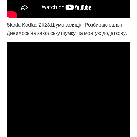
Skoda Kodiaq 2023.Шумоізоляція. Розбираю салон!
Дивимось на заводську шумку, та монтую додаткову.