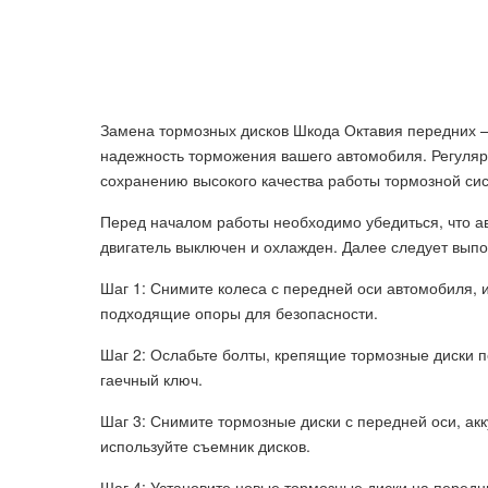
Замена тормозных дисков Шкода Октавия передних –
надежность торможения вашего автомобиля. Регуляр
сохранению высокого качества работы тормозной си
Перед началом работы необходимо убедиться, что ав
двигатель выключен и охлажден. Далее следует вып
Шаг 1: Снимите колеса с передней оси автомобиля, 
подходящие опоры для безопасности.
Шаг 2: Ослабьте болты, крепящие тормозные диски п
гаечный ключ.
Шаг 3: Снимите тормозные диски с передней оси, ак
используйте съемник дисков.
Шаг 4: Установите новые тормозные диски на передн