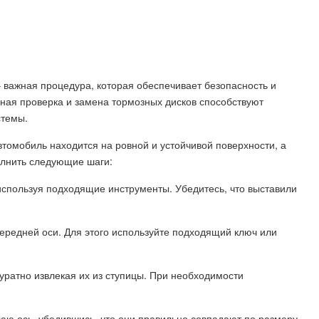
 важная процедура, которая обеспечивает безопасность и
ная проверка и замена тормозных дисков способствуют
стемы.
томобиль находится на ровной и устойчивой поверхности, а
олнить следующие шаги:
используя подходящие инструменты. Убедитесь, что выставили
ередней оси. Для этого используйте подходящий ключ или
куратно извлекая их из ступицы. При необходимости
юю ось, убедившись, что они правильно совпадают по размеру