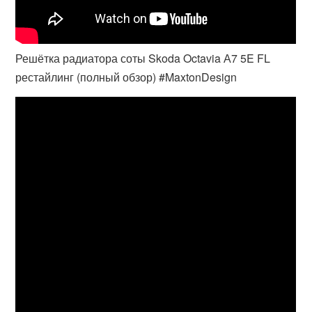
Решётка радиатора соты Skoda Octavia А7 5E FL
рестайлинг (полный обзор) #MaxtonDesign