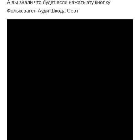
А вы знали что будет если нажать эту кнопку
Фольксваген Ауди Шкода Сеат