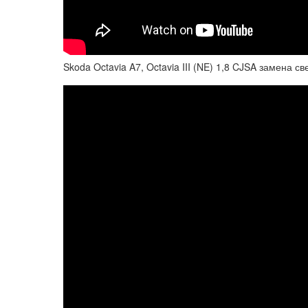
Skoda Octavia A7, Octavia III (NE) 1,8 CJSA замена с