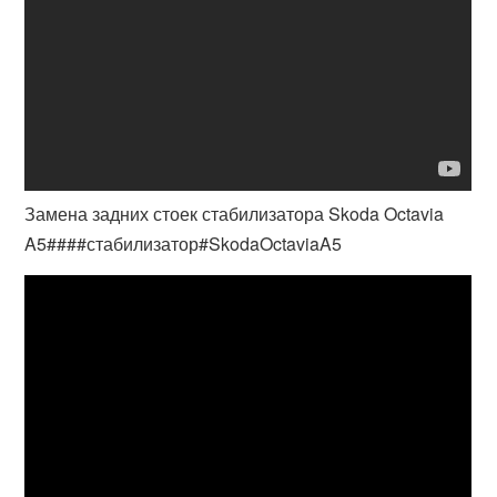
Замена задних стоек стабилизатора Skoda Octavia
A5####стабилизатор#SkodaOctaviaA5