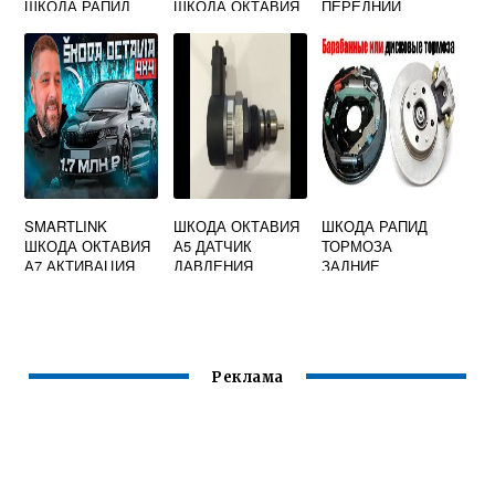
ШКОДА РАПИД
ШКОДА ОКТАВИЯ
ПЕРЕДНИЙ
ТУР
ЛЕВЫЙ
SMARTLINK
ШКОДА ОКТАВИЯ
ШКОДА РАПИД
ШКОДА ОКТАВИЯ
А5 ДАТЧИК
ТОРМОЗА
А7 АКТИВАЦИЯ
ДАВЛЕНИЯ
ЗАДНИЕ
ТОПЛИВА
БАРАБАННЫЕ
ИЛИ ДИСКОВЫЕ
Реклама