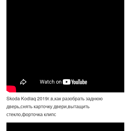
Skoda Kodiaq 2019г.в,как разобрать заднюю
дверь,снять карточку двери,вытащить
стекло,форточка клипс