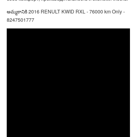
అమ్మకానికి 2016 RENULT KWID RXL - 76000 km Only -
8247501777