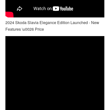
2024 Skoda Slavia Elegance Edition Launched - New
Features \u0026 Price