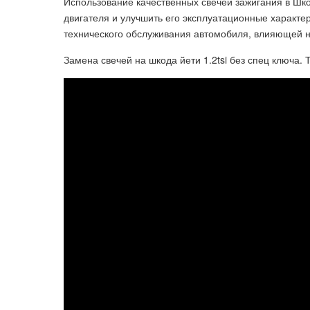
Использование качественных свечей зажигания в Шк
двигателя и улучшить его эксплуатационные характе
технического обслуживания автомобиля, влияющей на
Замена свечей на шкода йети 1.2tsi без спец ключа. 