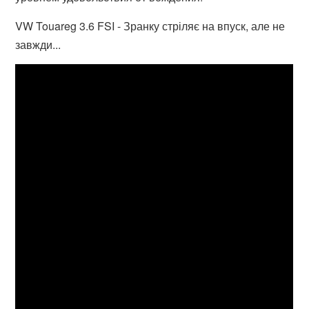
VW Touareg 3.6 FSI - Зранку стріляє на впуск, але не
завжди...