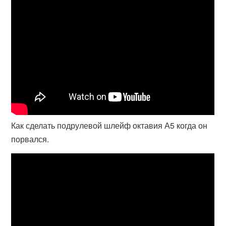
Как сделать подрулевой шлейф октавия А5 когда он
порвался.