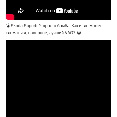
💣 Skoda Superb 2: просто бомба! Как и где может
сломаться, наверное, лучший VAG? 😭