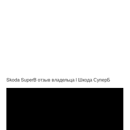
Skoda SuperB отзыв владельца l Шкода СуперБ