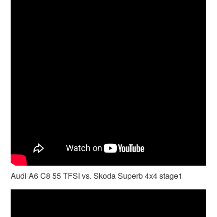
Audi A6 C8 55 TFSI vs. Skoda Superb 4x4 stage1