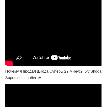
Почему я продал Шкода СуперБ 2? Минусы б/у Skoda
Superb II с пробегом