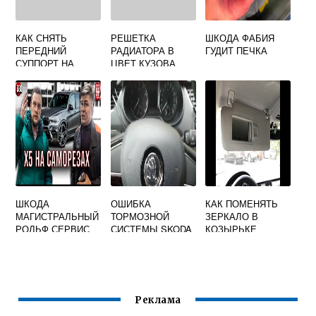
КАК СНЯТЬ
РЕШЕТКА
ШКОДА ФАБИЯ
ПЕРЕДНИЙ
РАДИАТОРА В
ГУДИТ ПЕЧКА
СУППОРТ НА
ЦВЕТ КУЗОВА
SKODA OCTAVIA
ШКОДА ОКТАВИЯ
A5
А5
ШКОДА
ОШИБКА
КАК ПОМЕНЯТЬ
МАГИСТРАЛЬНЫЙ
ТОРМОЗНОЙ
ЗЕРКАЛО В
РОЛЬФ СЕРВИС
СИСТЕМЫ SKODA
КОЗЫРЬКЕ
OCTAVIA A7 НЕ
SKODA OCTAVIA
ЗАВОДИТСЯ
A7
Реклама