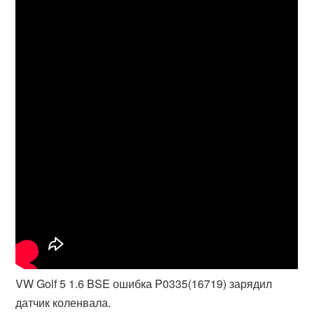
VW Golf 5 1.6 BSE ошибка P0335(16719) зарядил
датчик коленвала.