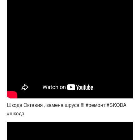
Шкода Октавия , замена шруса !!! #ремонт #SKODA
#шкода