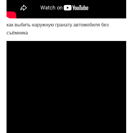
как выбить наружную гранату автомобиля без
съёмника