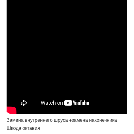
Замена внутреннего шруса +замена наконечника
Шкода октавия