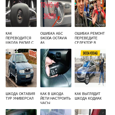
КАК
ОШИБКА АБС
ОШИБКА РЕМОНТ
ПЕРЕВОДИТСЯ
SKODA OCTAVIA
ПЕРЕВЕДИТЕ
ШКОДА РАПИД С
A5
СЕЛЕКТОР В
ЧЕШСКОГО НА
ПОЛОЖЕНИЕ P
РУССКИЙ
SKODA OCTAVIA
A7
ШКОДА ОКТАВИЯ
КАК В ШКОДА
КАК ВЫГЛЯДИТ
ТУР УНИВЕРСАЛ
ЙЕТИ НАСТРОИТЬ
ШКОДА КОДИАК
ЧАСЫ