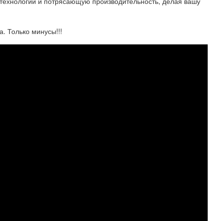
технологии и потрясающую производительность, делая вашу
а. Только минусы!!!