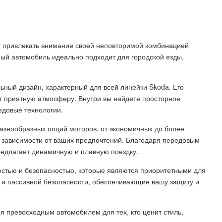
т привлекать внимание своей неповторимой комбинацией
тный автомобиль идеально подходит для городской езды,
ьный дизайн, характерный для всей линейки Skoda. Его
т приятную атмосферу. Внутри вы найдете просторное
едовые технологии.
разнообразных опций моторов, от экономичных до более
 зависимости от ваших предпочтений. Благодаря передовым
едлагает динамичную и плавную поездку.
ностью и безопасностью, которые являются приоритетными для
й и пассивной безопасности, обеспечивающие вашу защиту и
ся превосходным автомобилем для тех, кто ценит стиль,