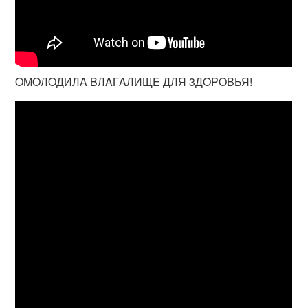
OMOЛOДИЛA BЛAГAЛИЩE ДЛЯ 3ДOPOBЬЯ!