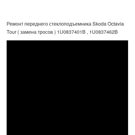
Ремонт переднего стеклоподъемника Skoda Octavia
Tour ( замена тросов ) 1U0837401B , 1U0837462B