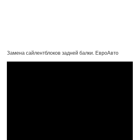
Замена сайлентблоков задней балки. ЕвроАвто