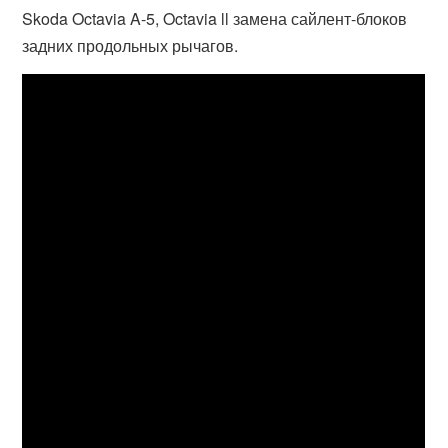
Skoda Octavia A-5, Octavia ll замена сайлент-блоков
задних продольных рычагов.