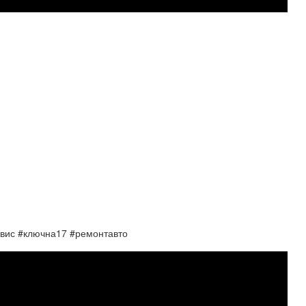
рвис #ключна17 #ремонтавто