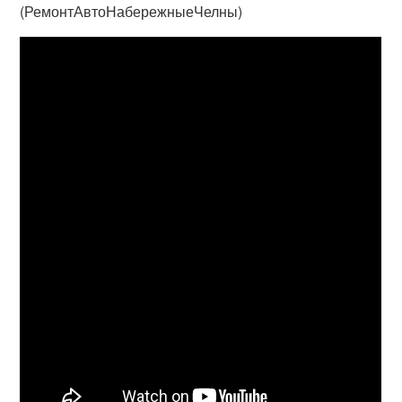
(РемонтАвтоНабережныеЧелны)