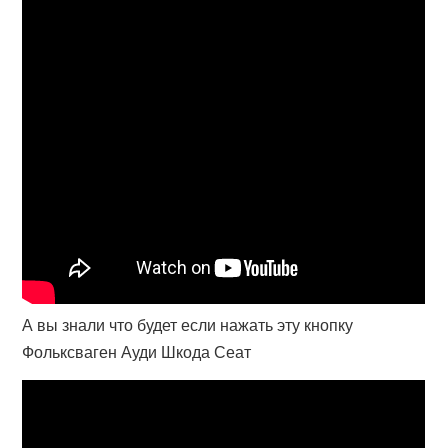
А вы знали что будет если нажать эту кнопку
Фольксваген Ауди Шкода Сеат