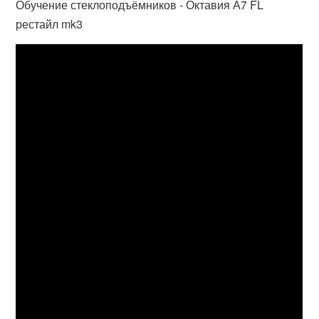
Обучение стеклоподъёмников - Октавия А7 FL
рестайл mk3