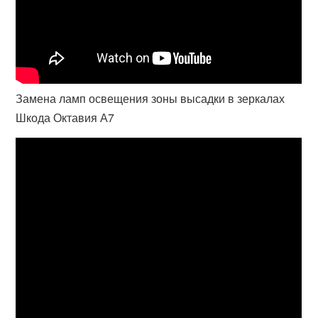
Замена ламп освещения зоны высадки в зеркалах
Шкода Октавия А7