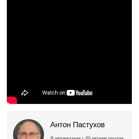
Антон Пастухов
Я автомеханик с 20-летним опытом