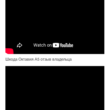
Шкода Октавия А5 отзыв владельца