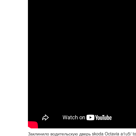
Заклинило водительскую дверь skoda Octavia a1u5/ t