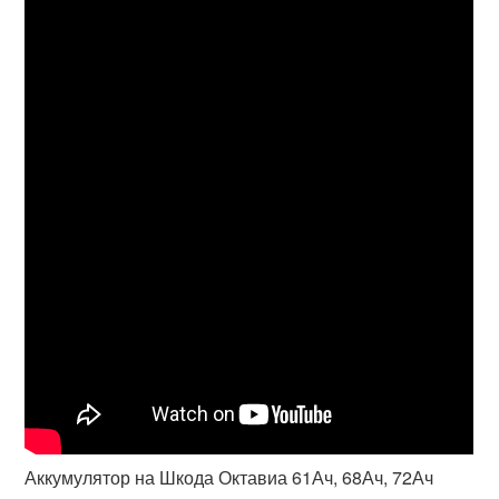
Аккумулятор на Шкода Октавиа 61Ач, 68Ач, 72Ач