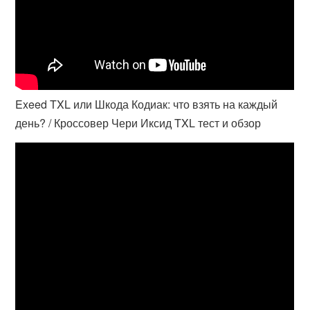
Exeed TXL или Шкода Кодиак: что взять на каждый
день? / Кроссовер Чери Иксид TXL тест и обзор