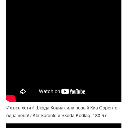
Их все хотят! Шкода Кодиак или новый Киа Соренто -
одна цена! / Kia Sorento и Skoda Kodiaq, 180 л.с.