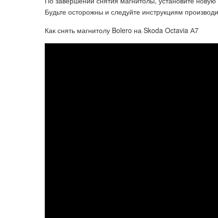
По завершении снятия магнитолы, установите новую
Будьте осторожны и следуйте инструкциям производи
Как снять магнитолу Bolero на Skoda Octavia А7