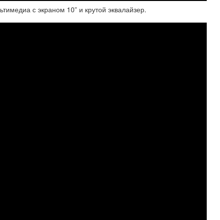
ьтимедиа с экраном 10” и крутой эквалайзер.