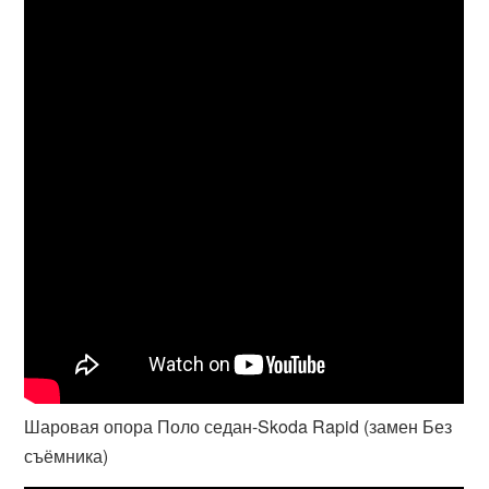
Шаровая опора Поло седан-Skoda Rapid (замен Без
съёмника)