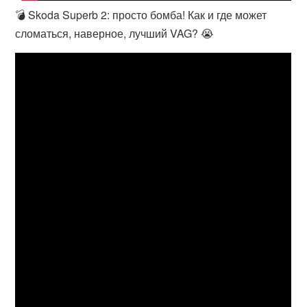
💣 Skoda Superb 2: просто бомба! Как и где может
сломаться, наверное, лучший VAG? 😭