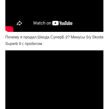
Почему я продал Шкода СуперБ 2? Минусы б/у Skoda
Superb II с пробегом