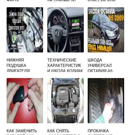
SKODA OCTAVIA
ШКОДА ОКТАВИЯ
A7
ЧТО ЛУЧШЕ
НИЖНЯЯ
ТЕХНИЧЕСКИЕ
ШКОДА
ПОДУШКА
ХАРАКТЕРИСТИК
УНИВЕРСАЛ
ДВИГАТЕЛЯ
И ШКОДА КОДИАК
ОКТАВИЯ А5
ШКОДА РАПИД
2020
КАК ЗАМЕНИТЬ
КАК СНЯТЬ
ПРОКАЧКА