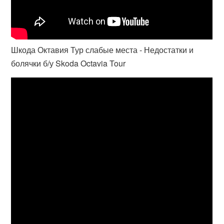
Шкода Октавия Тур слабые места - Недостатки и
болячки б/у Skoda Octavia Tour