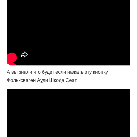
А вы знали что будет если нажать эту кнопку
Фольксваген Ауди Шкода Сеат